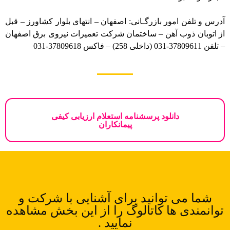
آدرس و تلفن امور بازرگـانی: اصفهان – انتهای بلوار کشاورز – قبل
از اتوبان ذوب آهن – ساختمان شرکت تعمیرات نیروی برق اصفهان
– تلفن 37809611-031 (داخلی 258) – فاکس 37809618-031
دانلود پرسشنامه استعلام ارزیابی کیفی
پیمانکاران
شما می توانید برای آشنایی با شرکت و
توانمندی ها کاتالوگ را از این بخش مشاهده
نمایید .